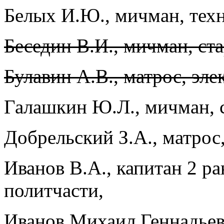
Белых И.Ю., мичман, тех
Беседин В.И., мичман, ст
Булавин А.В., матрос, эле
Галашкин Ю.Л., мичман,
Добрельский З.А., матрос
Иванов В.А., капитан 2 ра
политчасти,
Иванов Михаил Геннадьев