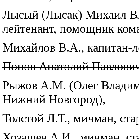
Лысый (Лысак) Михаил Вл
лейтенант, помощник ком
Михайлов В.А., капитан-л
Попов Анатолий Павлович
Рыжов А.М. (Олег Владими
Нижний Новгород),
Толстой Л.Т., мичман, ст
Хозашев А.И., мичман, ст