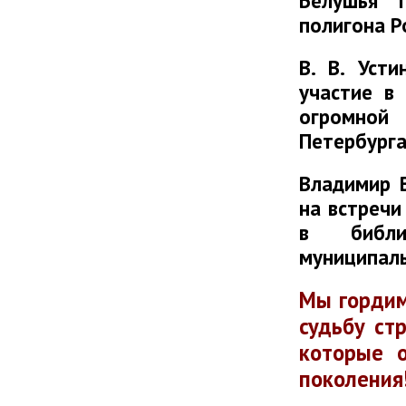
Белушья г
полигона Р
В. В. Уст
участие в
огромной
Петербурга
Владимир 
на встречи
в библи
муниципаль
Мы гордим
судьбу ст
которые 
поколения