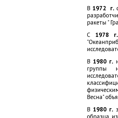
В
1972 г.
с
разработч
ракеты " Гра
С
1978 г.
"Океанп
исследоват
В
1980 г.
н
группы 
исследо
классифи
физически
Весна" объ
В
1980 г.
з
образца из