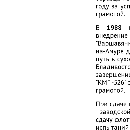
году за ус
грамотой.
В
1988 г
внедрение 
"Варшавянк
на-Амуре д
путь в сух
Владивост
завершение
"КМГ -526"
грамотой.
При сдаче 
заводской
сдачу флот
испытаний