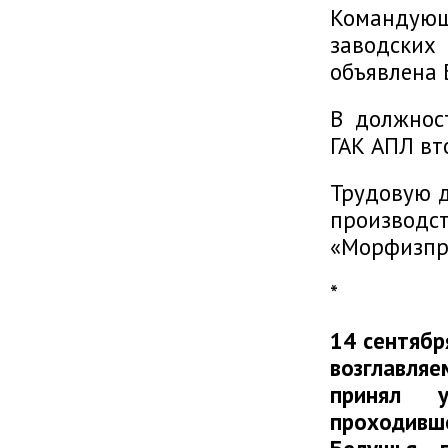
Командую
заводских
объявлена 
В должнос
ГАК АПЛ вт
Трудовую д
произво
«Морфизпр
*
14 сентябр
возглавляе
принял у
проходивш