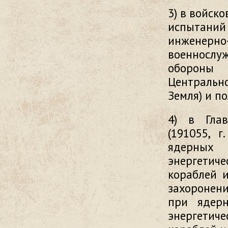
3) в войско
испытани
инженерно-
военнослу
обороны 
Центрально
Земля) и п
4) в Глав
(191055, 
ядерных
энергетич
кораблей и
захоронен
при ядер
энергетич