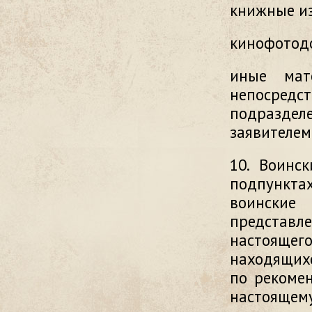
книжные и
кинофотод
иные мат
непосредс
подраздел
заявителем
10. Воинс
подпунктах
воинские
представл
настояще
находящихс
по рекоме
настоящ