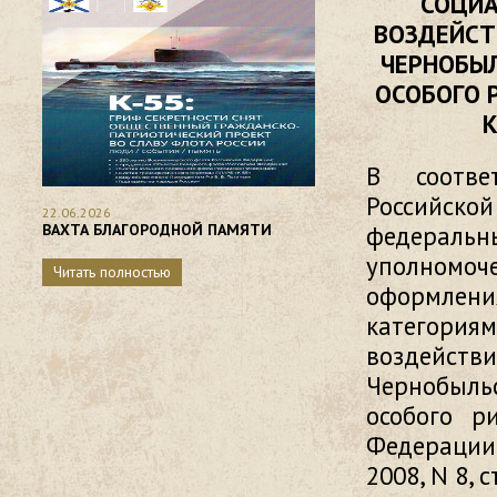
СОЦИА
ВОЗДЕЙСТ
ЧЕРНОБЫЛ
ОСОБОГО 
К
В соотве
Российско
22.06.2026
ВАХТА БЛАГОРОДНОЙ ПАМЯТИ
федераль
уполномо
Читать полностью
оформлен
категори
воздейст
Чернобыль
особого ри
Федерации, 
2008, N 8, с