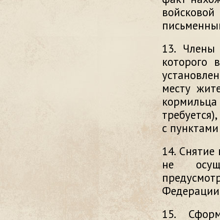
войсковой
письменный
13. Члены
которого 
установле
месту жите
кормильца 
требуется)
с пунктами
14. Снятие
не осуще
предусмо
Федерации
15. Сфор