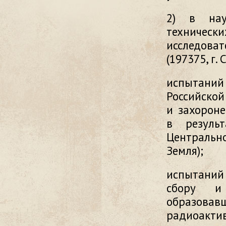
2) в науч
техничес
исследова
(197375, г.
испытаний
Российской
и захорон
в резуль
Центрально
Земля);
испытаний
сбору и 
образова
радиоактив