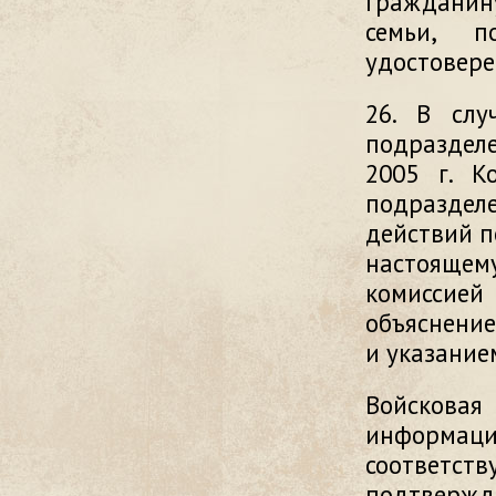
гражданин
семьи, п
удостовере
26. В слу
подраз­дел
2005 г. К
подраздел
действий п
настоящем
комиссие
объяснение
и указание
Войсковая
информац
соответст
подтвержд