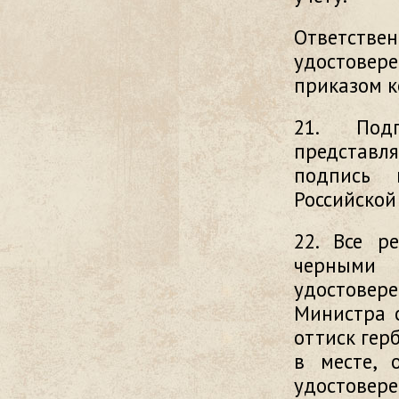
Ответств
удостовер
приказом к
21. Под
представля
подпись 
Российской
22. Все р
черными 
удостовер
Министра 
оттиск гер
в месте, 
удостовере