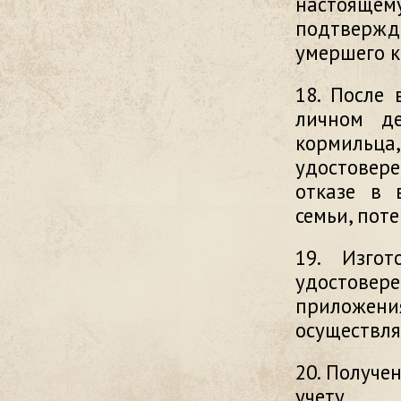
настояще
подтверж
умершего к
18. После
личном де
кормильца,
удостовер
отказе в 
семьи, пот
19. Изгот
удостовер
приложе
осуществля
20. Получе
учету.