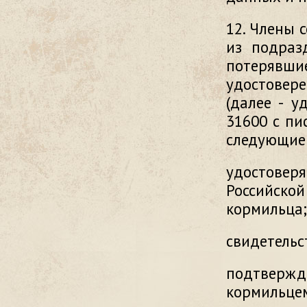
12. Члены 
из подразд
потерявш
удостовер
(далее - у
31600 с пи
следующие 
удостове
Российск
кормильца;
свидетельс
подтверж
кормильце