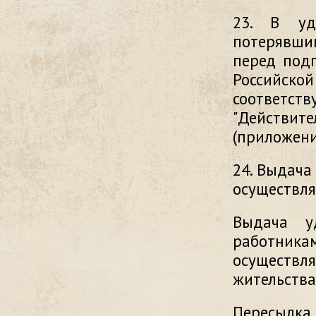
23. В уд
потерявши
перед под
Российско
соответств
"Действител
(приложени
24. Выдача
осуществля
Выдача у
работника
осуществл
жительства
Пересылка