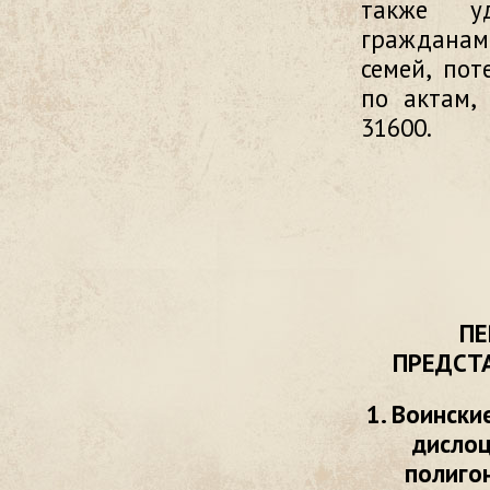
также уд
гражданам
семей, по
по актам,
31600.
ПЕ
ПРЕДСТ
1. Воински
дислоц
полиго