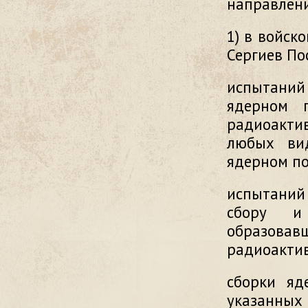
направлен
1) в войско
Сергиев По
испытани
ядерном 
радиоакти
любых ви
ядерном по
испытаний
сбору и 
образова
радиоакти
сборки яд
указанных 