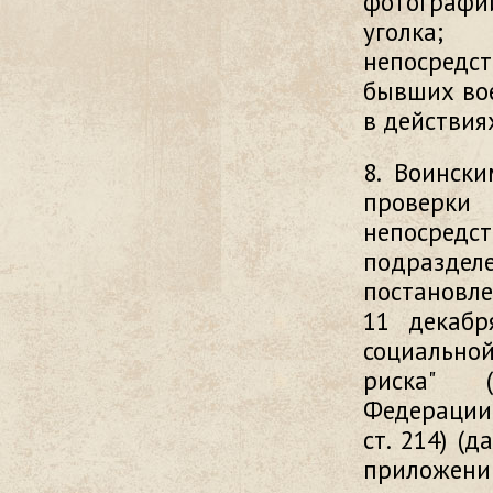
фотографи
уголка;
непосредст
бывших вое
в действия
8. Воинск
про­вер
непосред
подразд
постановле
11 декабр
социально
риска" (
Федерации, 1
ст. 214) (
приложению