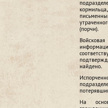
подразделе
кормильц
письменны
утраченног
(порчи).
Войсковая
информац
соответст
подтвержд
найдено.
Испорче
подразде
потерявшим
На осно