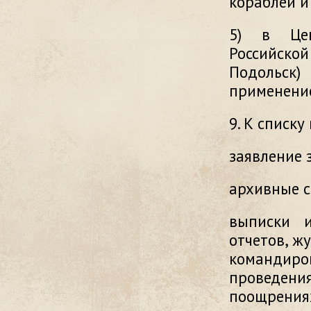
кораблей и
5) в Цен
Российско
Подольск)
применение
9. К списку
заявление 
архивные с
выписки и
отчетов, ж
командир
проведен
поощрениях