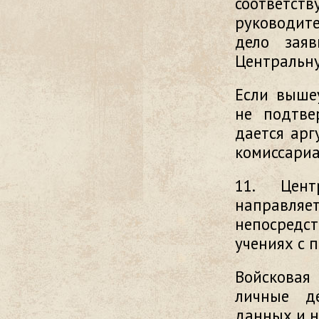
соответ
руководите
дело заяв
Центральн
Если выше
не подтве
дается ар
комиссариа
11. Цент
направляет
непосредст
учениях с 
Войсковая
личные д
данных и н