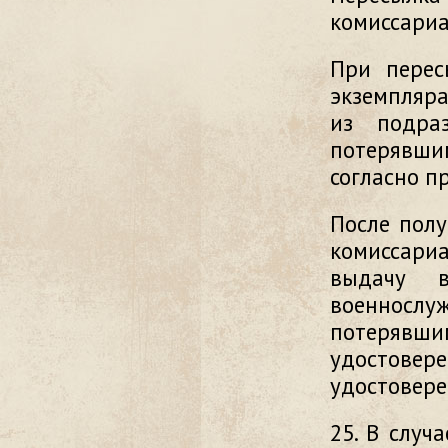
комиссариа
При перес
экземпляр
из подра
потерявши
согласно п
После полу
комиссари
выдачу в
военносл
потерявшим
удостовер
удостовере
25. В случ