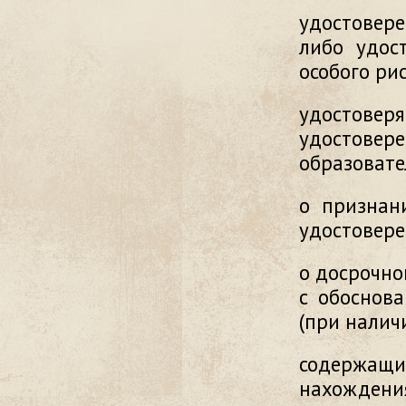
удостовер
либо удос
особого ри
удостовер
удостов
образовате
о признан
удостовере
о досрочно
с обоснов
(при наличи
содержа
нахожден