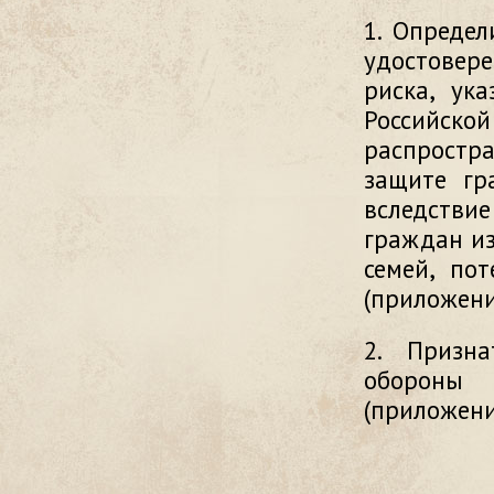
1. Опреде
удостовер
риска, ук
Российско
распростр
защите гр
вследств
граждан из
семей, по
(приложени
2. Призн
обороны 
(приложени