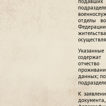
подавших 
подразде
военнослу
отделы во
Федерации
жительст
осуществля
Указанные
содержат
отчество
проживан
данных; по
подразделе
К заявлен
документа,