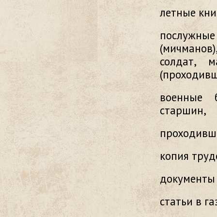
летные кни
послужные
(мичманов
солдат, м
(проходивш
военные б
старшин,
проходивши
копия труд
документы 
статьи в га