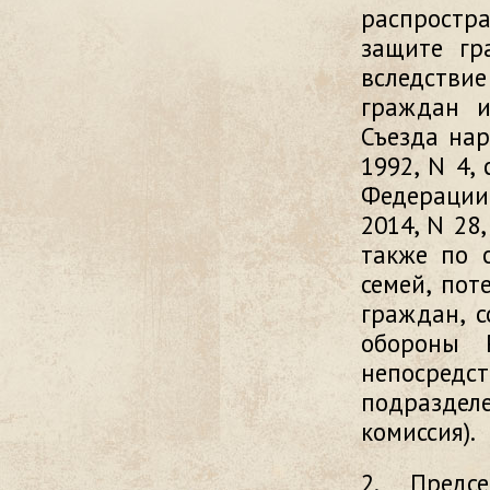
распростр
защите гр
вследств
граждан и
Съезда нар
1992, N 4,
Федерации, 
2014, N 28,
также по 
семей, по
граждан, с
обороны 
непосред
подраздел
комиссия).
2. Предс