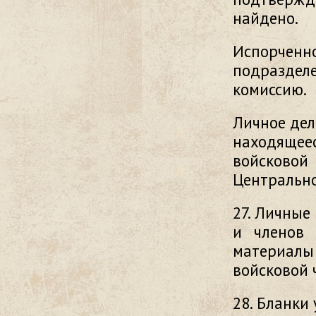
найдено.
Испорче
подраздел
комиссию.
Личное дел
находящее
войсково
Центрально
27. Личные
и членов 
материалы 
войсковой 
28. Бланки