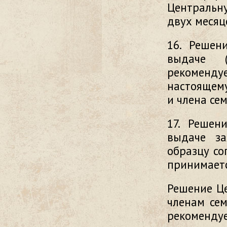
Центральну
двух месяц
16. Решен
выдаче 
рекомендуе
настоящему
и члена се
17. Решен
выдаче за
образцу со
принимаетс
Решение Ц
членам сем
рекоменду