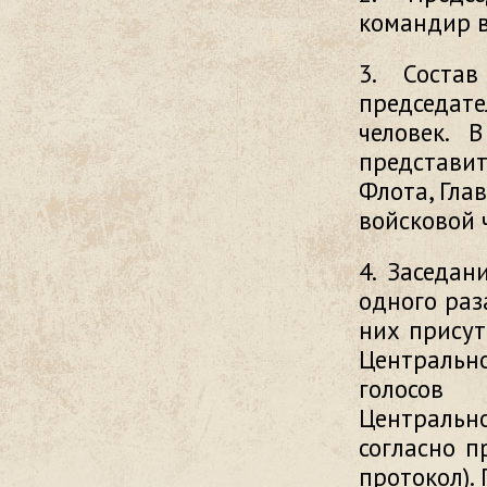
командир в
3. Соста
председате
человек. 
представи
Флота, Гла
войсковой 
4. Заседан
одного раз
них присут
Централь
голосов 
Централь
согласно п
протокол).