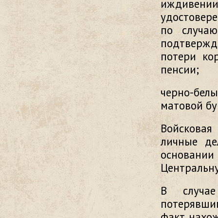
иждивени
удостовере
по случаю
подтвержд
потери ко
пенсии;
черно-белы
матовой бу
Войсковая
личные де
основани
Центральн
В случае
потерявши
факт нахо