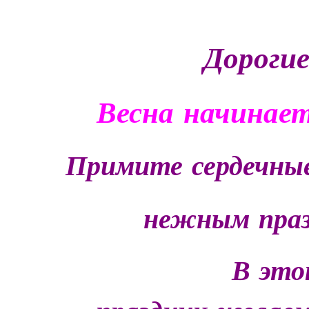
Дороги
Весна
начинае
Примите
сердечны
нежным
пра
В
эт