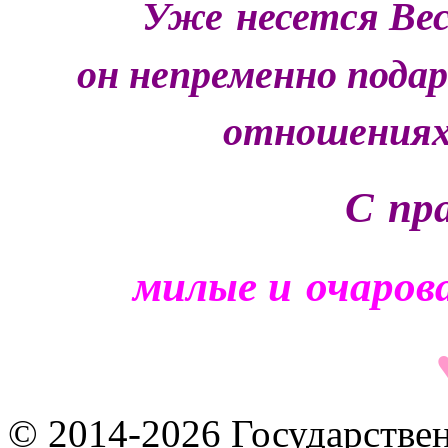
Уже
несется
В
е
он непременно пода
отношениях
С
пр
милые и
очаров
© 2014-2026
Государстве