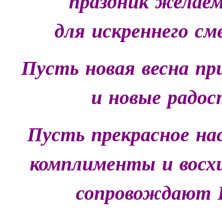
праздник
желае
для
искреннего
см
Пусть
новая
весна
пр
и
новые
радос
Пусть
прекрасное
на
комплименты
и
восх
сопровождают