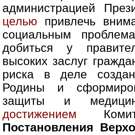
администрацией Прези
целью
привлечь внима
социальным проблема
добиться у правите
высоких за­слуг гражд
риска в деле созда
Родины и сформиров
защиты и медици
достижением
Комите
Постановления Верхо