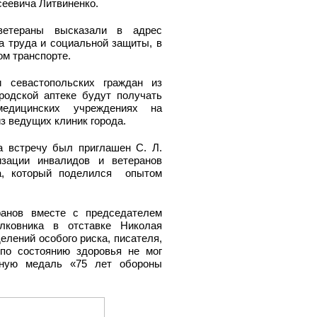
сеевича Литвиненко.
ветераны высказали в адрес
а труда и социальной защиты, в
ом транспорте.
 севастопольских граждан из
ородской аптеке будут получать
едицинских учреждениях на
з ведущих клиник города.
а встречу был приглашен С. Л.
изации инвалидов и ветеранов
га, который поделился опытом
ранов вместе с председателем
ковника в отставке Николая
елений особого риска, писателя,
 по состоянию здоровья не мог
тную медаль «75 лет обороны