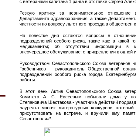
с ветеранами капитана 1 ранга в отставке Сергея Алек
Резкую критику за невнимательное отношение 
Департамента здравоохранения, а также Департамент
частности по вопросу льготного проезда в общественн
На повестке дня остаются вопросы в отношении
подразделений особого риска, такие как: в какой г
медикаменты; об отсутствии информации в м
внеочередное обслуживание; о прикреплении к одной и
Руководством Севастопольского Союза ветеранов н
Гребенников – руководитель Общественной орган
подразделений особого риска города Екатеринбур
работы.
В этот день Актив Севастопольского Союза вете
Комитета А. С. Евсеевым побывали дома у пол
Степановича Шестакова - участника действий подразд
лауреата многих литературных конкурсов, который
присутствовать на встрече, и вручили ему памя
Севастополя»
*
.