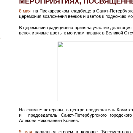
МЕРОПРИЯТИЯХ, ПОСВЯЩЕНН
8 мая
на Пискаревском кладбище в Санкт-Петербурге
церемония возложения венков и цветов к подножию мо
В церемонии традиционно приняла участие делегация 
венок и живые цветы к могилам павших в Великой Оте
-
На снимке: ветераны, в центре председатель Комит
и председатель Санкт-Петербургского городско
Алексей Николаевич Конеев.
9 мая
парадным строем в колонне "Бессмертного 