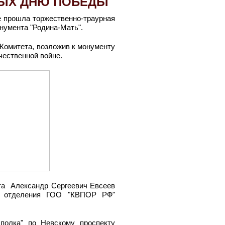
ЫХ ДНЮ ПОБЕДЫ
 прошла торжественно-траурная
нумента "Родина-Мать".
Комитета, возложив к монументу
чественной войне.
ета Александр Сергеевич Евсеев
го отделения ГОО "КВПОР РФ"
полка" по Невскому проспекту