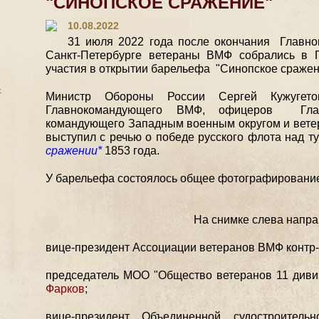
"СИНОПСКОЕ СРАЖЕНИЕ"
10.08.2022
31 июля 2022 года после окончания Главно
Санкт-Петербурге ветераны ВМФ собрались в 
участия в открытии барельефа "Синопское сражен
-
Министр Обороны России Сергей Кужугето
Главнокомандующего ВМФ, офицеров Гла
командующего Западным военным округом и вете
выступил с речью о победе русского флота над т
сражении*
1853 года.
У барельефа состоялось общее фотографирование
На снимке слева напра
вице-президент Ассоциации ветеранов ВМФ конт
председатель МОО "Общество ветеранов 11 диви
Фарков
;
вице-президент Объединенной судостроител