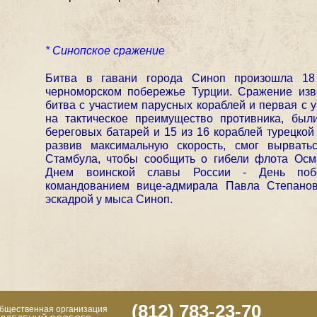
* Синопское сражение
Битва в гавани города Синоп произошла 18
черноморском побережье Турции. Сражение изв
битва с участием парусных кораблей и первая с 
на тактическое преимущество противника, был
береговых батарей и 15 из 16 кораблей турецкой
развив максимальную скорость, смог вырват
Стамбула, чтобы сообщить о гибели флота Осм
Днем воинской славы России - День поб
командованием вице-адмирала Павла Степано
эскадрой у мыса Синоп.
(812) 783-23-70
общественная организация