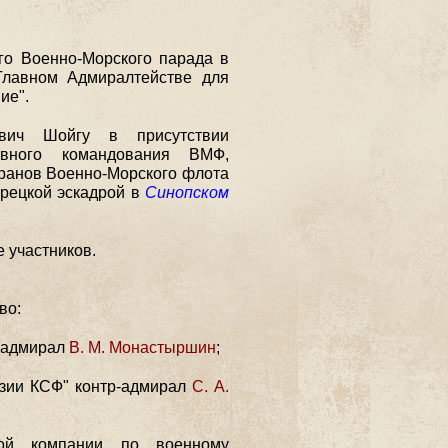
го Военно-Морского парада в
Главном Адмиралтействе для
ие".
вич Шойгу в присутствии
вного командования ВМФ,
ранов Военно-Морского флота
урецкой эскадрой в
Синопском
 участников.
во:
р-адмирал
В. М. Монастыршин
;
зии КСФ" контр-адмирал
С. А.
ьной компании по военному