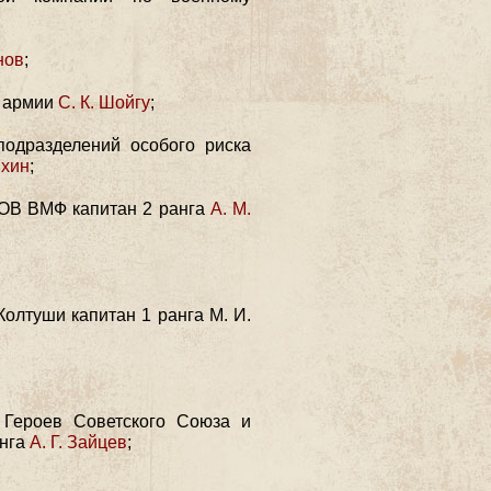
нов
;
л армии
С. К. Шойгу
;
подразделений особого риска
ихин
;
ООВ ВМФ капитан 2 ранга
А. М.
олтуши капитан 1 ранга М. И.
 Героев Советского Союза и
анга
А. Г. Зайцев
;