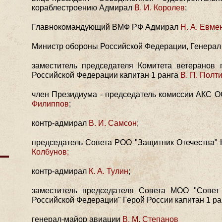
кораблестроению Адмирал
В. И. Королев
;
Главнокомандующий ВМФ РФ Адмирал
Н. А. Евме
Министр обороны Российской Федерации, Генера
заместитель председателя Комитета ветеранов 
Российской Федерации капитан 1 ранга
В. П. Полт
член Президиума - председатель комиссии АКС 
Филиппов
;
контр-адмирал
В. И. Самсон
;
председатель Совета РОО "Защитник Отечества" К
Колбунов;
контр-адмирал
К. А. Тулин
;
заместитель председателя Совета МОО "Совет
Российской Федерации" Герой России капитан 1 р
генерал-майор авиации
В. М. Степанов