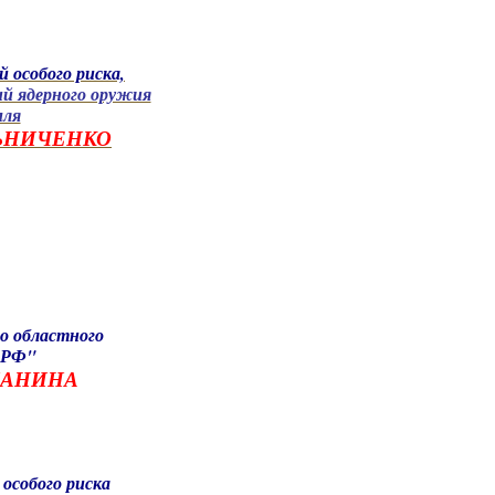
 особого риска,
й ядерного оружия
мля
ЛЬНИЧЕНКО
о областного
 РФ"
 ПАНИНА
особого риска