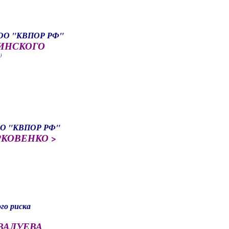
а
 ГОО "КВПОР РФ"
ЕЛИНСКОГО
)
а
 ГОО "КВПОР РФ"
ОРКОВЕНКО
>
го риска
 ВАЛУЕВА