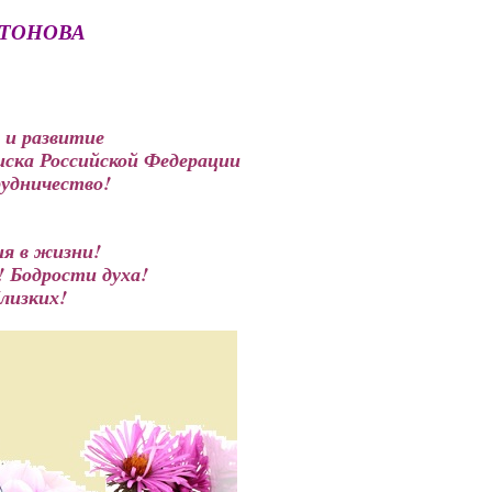
АНТОНОВА
 и развитие
иска Российской Федерации
рудничество!
чия в жизни!
м! Бодрости духа!
лизких!