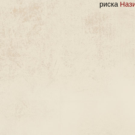
риска
Нази