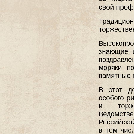
свой проф
Традицион
торжестве
Высокопр
знающие и
поздравле
моряки п
памятные п
В этот д
особого р
и торже
Ведомст
Российско
в том чис