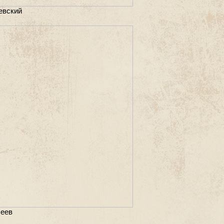
евский
сеев