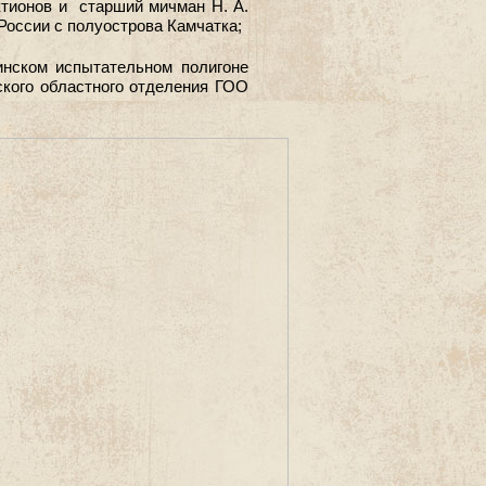
ктионов и старший мичман Н. А.
оссии с полуострова Камчатка;
инском испытательном полигоне
ского областного отделения ГОО