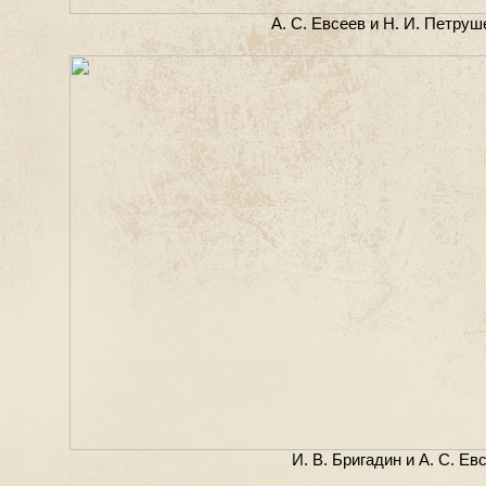
А. С. Евсеев и Н. И. Петруш
И. В. Бригадин и А. С. Ев