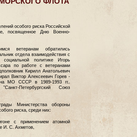
МОРСКОГО ФЛОТА
елений особого риска Российской
ие, посвященное Дню Военно-
мся ветеранам обратились
альник отдела взаимодействия с
 социальной политике Игорь
ссара по работе с ветеранами
дполковник Кирилл Анатольевич
рал Виктор Алексеевич Горев -
она МО СССР в 1989-1993 гг..
Санкт-Петербургский Союз
грады Министерства обороны
обого риска, среди них:
игоне с применением атомной
е И. С. Ахметов,