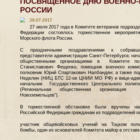
ПОСВЯЩЕННОЕ ДНЮ ВОЕННО-
РОССИИ
28.07.2017
27 июля 2017 года в Комитете ветеранов подразд
Федерации состоялось торжественное мероприят
Морского флота России.
-
С праздничными поздравлениями к собравши
представители администрации Санкт-Петербурга: нач
общественными организациями в Комитете по
Станиславович Фещенко, помощник военного коми
полковник Юрий Спартакович Налбандян; а также по
Неделин (НИЦ БТС 12-ое ЦНИИ МО РФ) и вице-адми
начальник Государственного Центрального полиг
(Региональная общественная организация "
Новоземельцев").
В торжественной обстановке были вручены на
Российской Федерации гражданам из подразделений ос
участник общевойсковых учений на Тоцком пол
бомбы, один из основателей Комитета майор в отставк