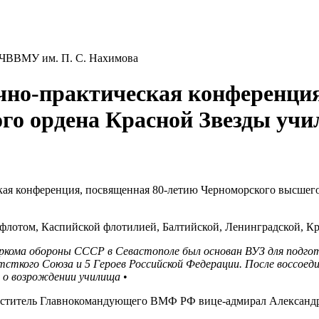
ет ЧВВМУ им. П. С. Нахимова
учно-практическая конференци
го ордена Красной Звезды учи
еская конференция, посвященная 80-летию Черноморского высше
лотом, Каспийской флотилией, Балтийской, Ленинградской, К
аркома обороны СССР в Севастополе был основан ВУЗ для подго
етсткого Союза и 5 Героев Российской Федерации. После воссоед
 о возрождении училища
•
меститель Главнокомандующего ВМФ РФ вице-адмирал Александ