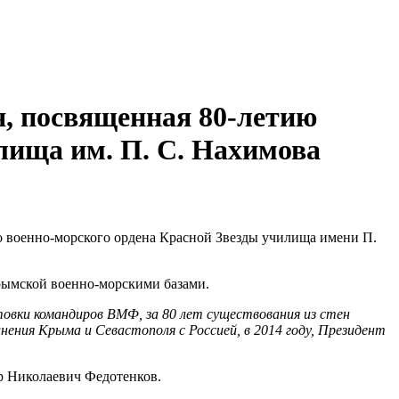
я, посвященная 80-летию
лища им. П. С. Нахимова
го военно-морского ордена Красной Звезды училища имени П.
рымской военно-морскими базами.
товки командиров ВМФ, за 80 лет существования из стен
инения Крыма и Севастополя с Россией, в 2014 году, Президент
р Николаевич Федотенков.