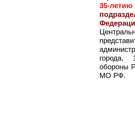
35-летию
подразд
Федерац
Централь
представи
администр
города, 
обороны 
МО РФ.