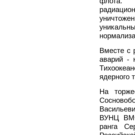
флота.
радиацион
уничтожен
уникаль
нормализа
Вместе с 
аварий - 
Тихоокеан
ядерного 
На торже
Сосново
Васильев
ВУНЦ ВМФ
ранга Се