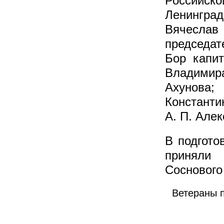
Российс
Ленингра
Вячес
председат
Бор капит
Владимир
Ахунов
Константи
А. П. Але
В подгото
приняли 
Соснового
Ветераны п