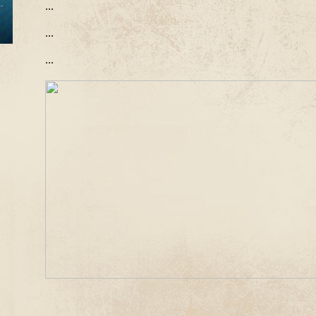
...
...
...