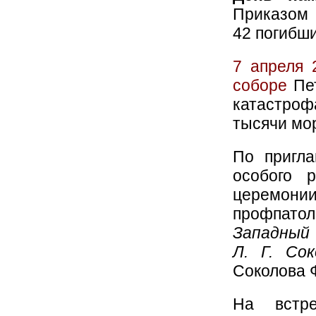
Приказом 
42 погибши
7 апреля 
соборе
Пет
катастроф
тысячи мор
По пригла
особого 
церемо
профпато
Западный 
Л. Г. Со
Соколова 
На встр