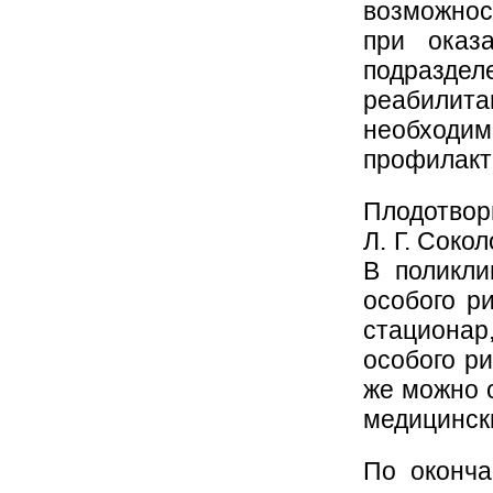
возможнос
при оказ
подразд
реабили
необходи
профилакт
Плодотвор
Л. Г. Соко
В поликл
особого р
стациона
особого р
же можно 
медицинск
По оконча