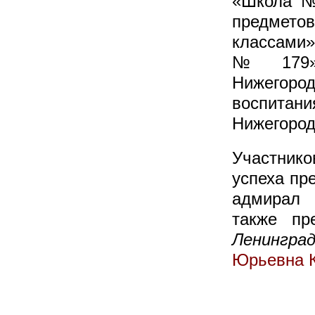
«Школа №
предмето
классами
№ 179», 
Нижегород
воспита
Нижегород
Участник
успеха пр
адмира
также
пре
Ленингра
Юрьевна 