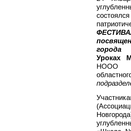
углубле
состоя
патриоти
ФЕСТИВ
посвящ
города 
Уроках М
НООО «В
областн
подраздел
Участн
(Ассоциац
Новгород
углублен