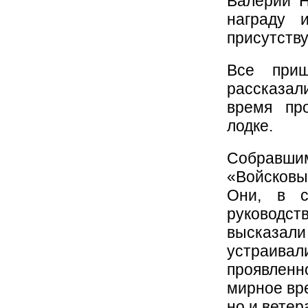
Валерий Н
награду 
присутств
Все приш
рассказал
время пр
лодке.
Собравши
«Войсковы
Они, в с
руководст
высказал
устраивали
проявленн
мирное вре
но и вете