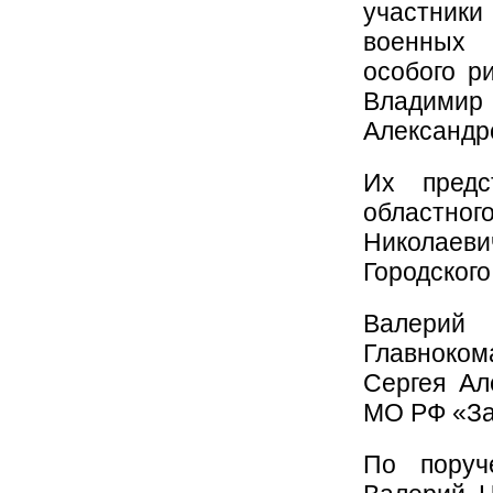
участник
военных 
особого р
Владими
Александр
Их предс
областно
Николаеви
Городского
Валери
Главноком
Сергея Ал
МО РФ «За
По поруч