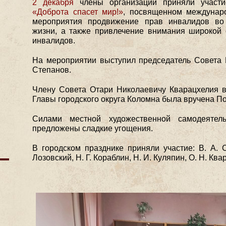
2 декабря
члены организации приняли участи
«Доброта спасет мир!»
, посвященном междунар
мероприятия продвижение прав инвалидов во
жизни, а также привлечение внимания широкой
инвалидов.
На мероприятии выступил председатель Совета К
Степанов.
Члену Совета Отари Николаевичу Кварацхелия в 
Главы городского округа Коломна была вручена П
Силами местной художественной самодеятел
предложены сладкие угощения.
В городском празднике приняли участие: В. А. С
Лозовский, Н. Г. Кораблин, Н. И. Куляпин, О. Н. Ква