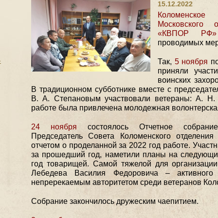
15.12.2022
Коломенско
Московского 
«КВПОР РФ»
проводимых мер
-
Так,
5 ноября
по
приняли участ
воинских захор
В традиционном субботнике вместе с председате
В. А. Степановым участвовали ветераны: А. Н. 
работе была привлечена молодежная волонтерская
24 ноября
состоялось Отчетное собрание 
Председатель Совета Коломенского отделения
отчетом о проделанной за 2022 год работе. Участ
за прошедший год, наметили планы на следующи
год товарищей. Самой тяжелой для организации 
Лебедева Василия Федоровича – активного 
непререкаемым авторитетом среди ветеранов Кол
Собрание закончилось дружеским чаепитием.