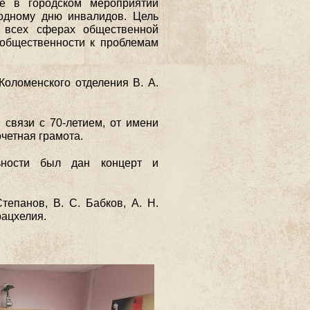
е в городском мероприятии
одному дню инвалидов. Цель
 всех сферах общественной
 общественности к проблемам
оломенского отделения В. А.
связи с 70-летием, от имени
очетная грамота.
ьности был дан концерт и
тепанов, В. С. Бабков, А. Н.
рацхелия.