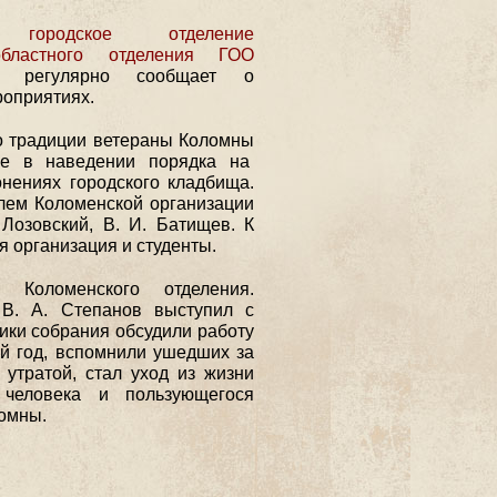
е городское отделение
областного отделения ГОО
регулярно сообщает о
оприятиях.
 традиции ветераны Коломны
ие в наведении порядка на
онениях городского кладбища.
лем Коломенской организации
Лозовский, В. И. Батищев. К
 организация и студенты.
Коломенского отделения.
 В. А. Степанов выступил с
ники собрания обсудили работу
й год, вспомнили ушедших за
утратой, стал уход из жизни
человека и пользующегося
омны.