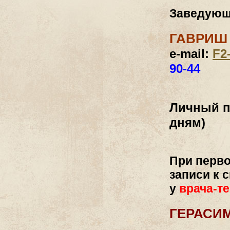
Заведующ
ГАВРИШ 
e-mail:
F2
90-44
Личный п
дням)
При перв
записи к 
у
врача-т
ГЕРАСИМ