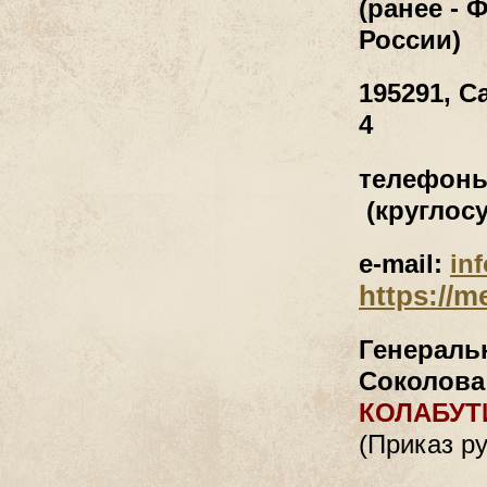
(ранее - 
России)
195291, С
4
телефон
(круглос
e-mail:
in
https://m
Генераль
Соколова
КОЛАБУТ
(Приказ ру