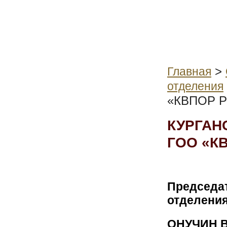
>
Главная
отделения
«КВПОР 
КУРГАН
ГОО «К
Председат
отделени
ОНУЧИН В