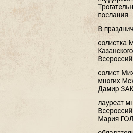
Трогатель
послания.
В празднич
солистка М
Казанског
Всероссий
солист Мих
многих Ме
Дамир ЗА
лауреат м
Всероссийс
Мария ГОЛ
обладател