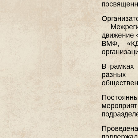
посвященн
Организ
Межрегио
движение 
ВМФ, «КД
организац
В рамках 
разных 
обществен
Постоянн
мероприят
подразделе
Проведена
поддержал