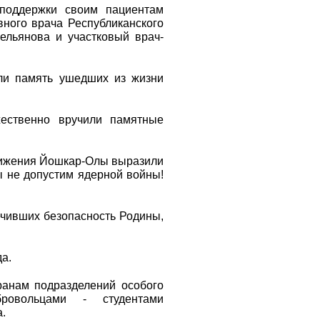
 поддержки своим пациентам
вного врача Республиканского
мельянова и участковый врач-
ли память ушедших из жизни
жественно вручили памятные
вижения Йошкар-Олы выразили
ы не допустим ядерной войны!
ечивших безопасность Родины,
а.
анам подразделений особого
овольцами - студентами
.