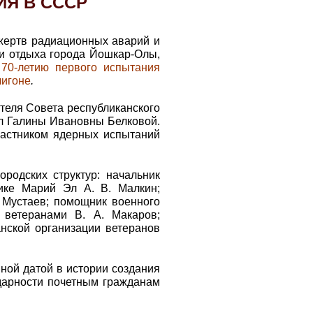
Я В СССР
жертв радиационных аварий и
 и отдыха города Йошкар-Олы,
 70-летию первого испытания
лигоне
.
ателя Совета республиканского
л Галины Ивановны Белковой.
частником ядерных испытаний
родских структур: начальник
ике Марий Эл А. В. Малкин;
. Мустаев; помощник военного
 ветеранами В. А. Макаров;
нской организации ветеранов
ной датой в истории создания
дарности почетным гражданам