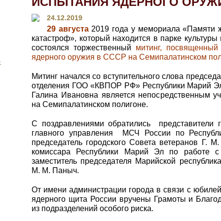
ИСПЫТАНИЯ ЯДЕРНОГО ОРУЖИ
24.12.2019
29 августа
2019 года у мемориала «Памяти 
катастроф», который находится в парке культуры
состоялся торжественный
митинг, посвященный
ядерного оружия в СССР на Семипалатинском по
-
Митинг начался со вступительного слова председ
отделения ГОО «КВПОР РФ» Республики Марий Э
Галина Ивановна является непосредственным у
на Семипалатинском полигоне.
С поздравлениями обратились представители го
главного управления МСЧ России по Республ
председатель городского Совета ветеранов Г. М
комиссара Республики Марий Эл по работе с
заместитель председателя Марийской республика
М. М. Паныч.
От имени администрации города в связи с юбилей
ядерного щита России вручены Грамоты и Благо
из подразделений особого риска.