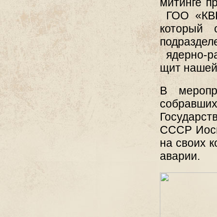
митинге п
ГОО «КВП
который 
подразде
ядерно-р
щит нашей
В меропр
собравши
Государст
СССР Иоси
на своих 
аварии.