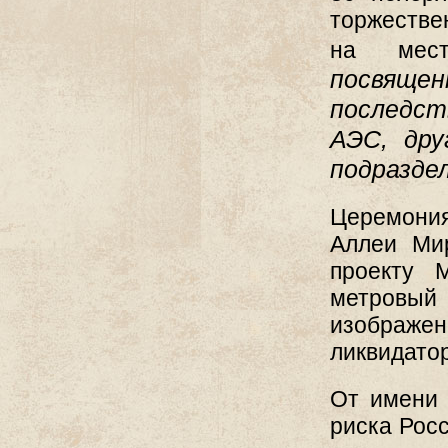
торжестве
на мес
посвящен
последс
АЭС, дру
подраздел
Церемония
Аллеи Ми
проекту 
метровый 
изображ
ликвидато
От имени 
риска Рос