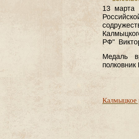
13 марта 
Российск
содружес
Калмыцког
РФ" Викто
Медаль в
полковник
Калмыцкое 