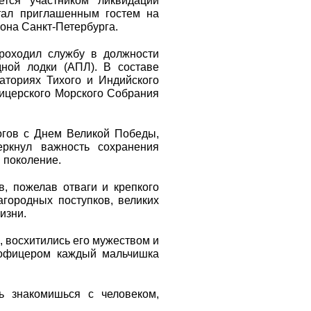
ется участником ликвидации
тал приглашенным гостем на
она Санкт-Петербурга.
роходил службу в должности
ной лодки (АПЛ). В составе
ториях Тихого и Индийского
ицерского Морского Собрания
огов с Днем Великой Победы,
еркнул важность сохранения
 поколение.
, пожелав отваги и крепкого
агородных поступков, великих
изни.
, восхитились его мужеством и
 офицером каждый мальчишка
ь знакомишься с человеком,