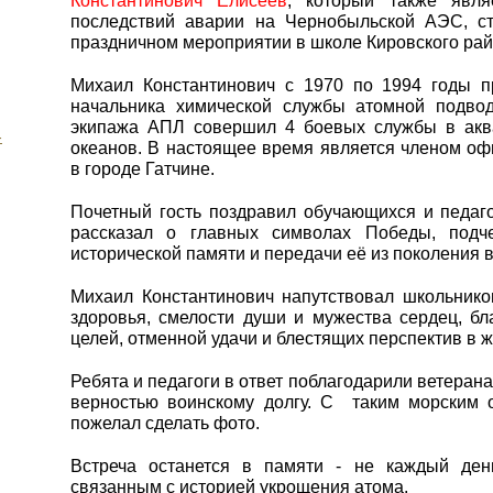
Константинович Елисеев
, который также явля
последствий аварии на Чернобыльской АЭС, с
праздничном мероприятии в школе Кировского рай
Михаил Константинович с 1970 по 1994 годы п
начальника химической службы атомной подвод
экипажа АПЛ совершил 4 боевых службы в аква
-
океанов. В настоящее время является членом оф
в городе Гатчине.
Почетный гость поздравил обучающихся и педаг
рассказал о главных символах Победы, подч
исторической памяти и передачи её из поколения в
Михаил Константинович напутствовал школьников
здоровья, смелости души и мужества сердец, бл
целей, отменной удачи и блестящих перспектив в ж
Ребята и педагоги в ответ поблагодарили ветерана
верностью воинскому долгу. С таким морским
пожелал сделать фото.
Встреча останется в памяти - не каждый ден
связанным с историей укрощения атома.