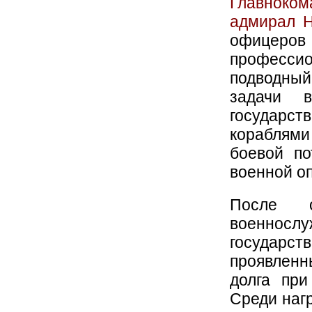
Главноко
адмирал Н
офицеро
профессио
подводный
задачи в
государс
кораблями 
боевой по
военной о
После о
военнослу
государс
проявленн
долга при
Среди наг