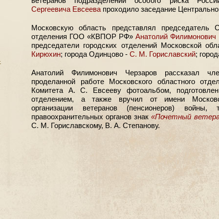
ветеранов подразделений особого риска Росс
Сергеевича Евсеева
проходило заседание Центральног
Московскую область представлял председатель С
отделения ГОО «КВПОР РФ»
Анатолий Филимонович 
председатели городских отделений Московской обл
Кирюхин
; города Одинцово -
С. М. Гориславский
; горо
-
Анатолий Филимонович Черзаров рассказал чл
проделанной работе Московского областного отд
Комитета А. С. Евсееву фотоальбом, подготовле
отделением, а также вручил от имени Московс
организации ветеранов (пенсионеров) войны
правоохранительных органов знак
«Почетный ветера
С. М. Гориславскому, В. А. Степанову.