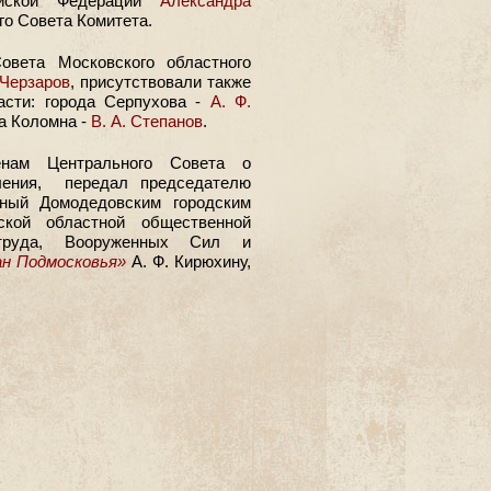
ийской Федерации
Александра
о Совета Комитета.
овета Московского областного
Черзаров
, присутствовали также
асти: города Серпухова -
А. Ф.
да Коломна -
В. А. Степанов
.
енам Центрального Совета о
еления, передал председателю
нный Домодедовским городским
кой областной общественной
, труда, Вооруженных Сил и
н Подмосковья»
А. Ф. Кирюхину,