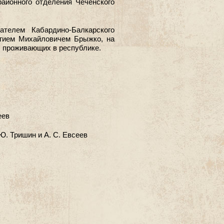
районного отделения Чеченского
телем Кабардино-Балкарского
гием Михайловичем Брыжко, на
, проживающих в республике.
еев
. Тришин и А. С. Евсеев