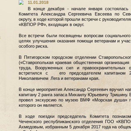
11.01.2018
В конце декабря - начале января состоялась 
Комитета Александра Сергеевича Евсеева по Сев
округу, в ходе которой прошли встречи с руководите
«КВПОР РФ», входящих в округ.
Все встречи были посвящены вопросам социального 
-
целях улучшения оказания помощи ветеранам и учас
особого риска.
В Пятигорском городском отделении Ставропольског
(«Ставрополькая краевая общественная организация 
труда, Вооруженных сил и правоохранительных о
встретился с его председателем капитаном 2
Николаевичем Лега и ветеранами края.
В конце мероприятия Александр Сергеевич вручил н
капитану 2 ранга запаса Михаилу Юрьевичу Тришину.
провел экскурсию по музею ВМФ «Морская душа» г
которого он является.
В ходе поездки председатель Комитета познако
Чеченского республиканского отделения ГОО «КВП
Ахмедовым, избранным 5 декабря 2017 года на общем