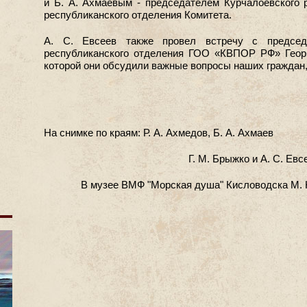
и Б. А. Ахмаевым - председателем Курчалоевского 
республиканского отделения Комитета.
А. С. Евсеев также провел встречу с председа
республиканского отделения ГОО «КВПОР РФ» Геор
которой они обсудили важные вопросы наших граждан
На снимке по краям: Р. А. Ахмедов, Б. А. Ахмаев
Г. М. Брыжко и А. С. Евс
В музее ВМФ "Морская душа" Кисловодска М. Ю