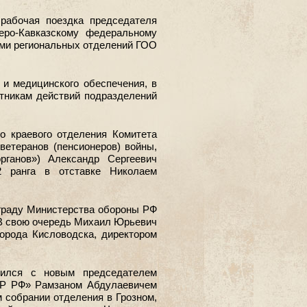
рабочая поездка председателя
еро-Кавказскому федеральному
лями региональных отделений ГОО
и медицинского обеспечения, в
тникам действий подразделений
о краевого отделения Комитета
ветеранов (пенсионеров) войны,
рганов») Александр Сергеевич
 ранга в отставке Николаем
аграду Министерства обороны РФ
 В свою очередь Михаил Юрьевич
орода Кисловодска, директором
мился с новым председателем
ОР РФ» Рамзаном Абдулаевичем
 собрании отделения в Грозном,