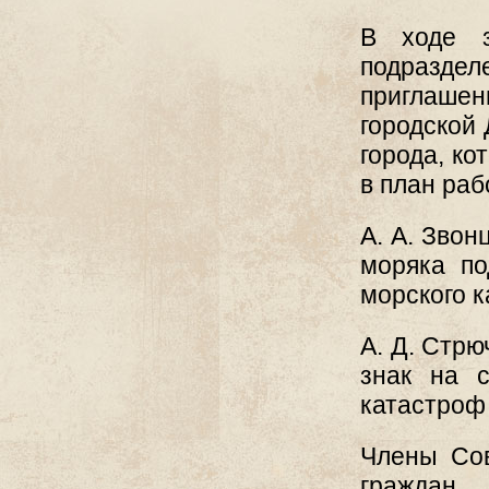
В ходе з
подразде
приглашен
городской 
города, ко
в план раб
А. А. Звон
моряка по
морского к
А. Д. Стр
знак на с
катастроф
Члены Сов
граждан,