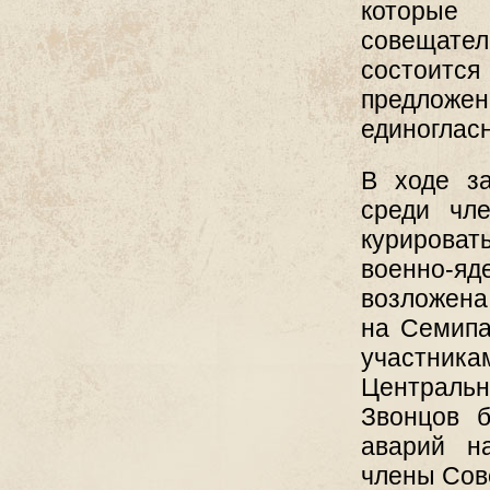
которые
совещател
состоится
предлож
единогласн
В ходе з
среди чл
курировать
военно-яд
возложена
на Семипа
участни
Центральн
Звонцов б
аварий н
члены Сов