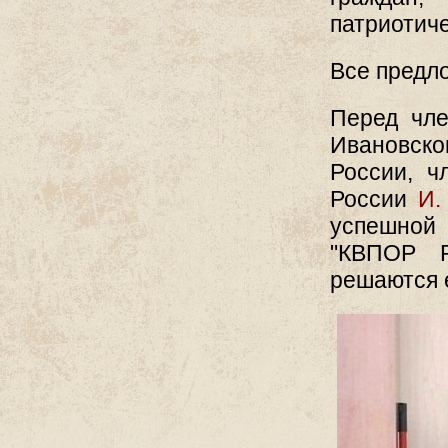
патриотиче
Все предл
Перед чле
Ивановско
России, ч
России
И.
успешной
"КВПОР Р
решаются 