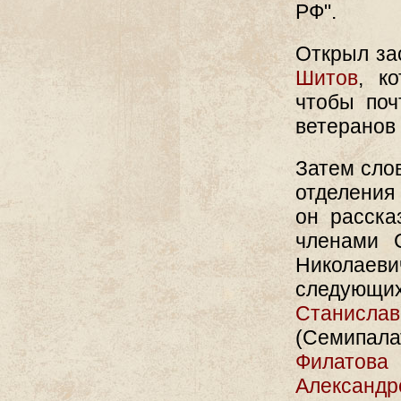
РФ".
Открыл за
Шитов
, к
чтобы поч
ветеранов 
Затем слов
отделения
он расска
членами 
Николаев
следующ
Станис
(Семипал
Филатова
Александр