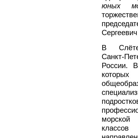
юных мо
торжеств
председ
Сергеевич
В Слёт
Санкт‑Пет
России. 
которых
общеобр
специализ
подрост
професси
морской 
классо
направле