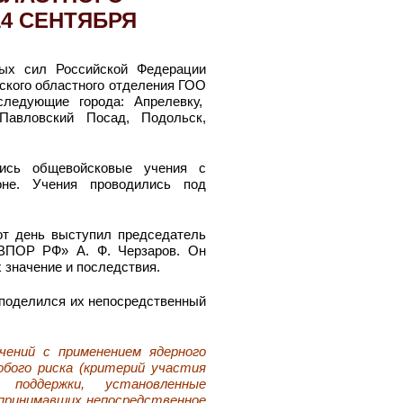
14 СЕНТЯБРЯ
ых сил Российской Федерации
ского областного отделения ГОО
ледующие города: Апрелевку,
Павловский Посад, Подольск,
ись общевойсковые учения с
оне. Учения проводились под
от день выступил председатель
КВПОР РФ» А. Ф. Черзаров. Он
х значение и последствия.
 поделился их непосредственный
чений с применением ядерного
обого риска (критерий участия
поддержки, установленные
 принимавших непосредственное