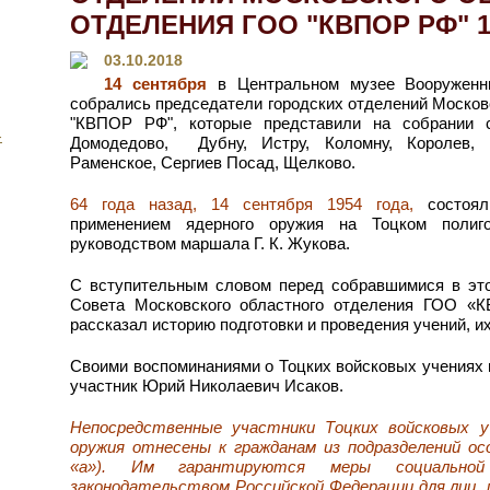
ОТДЕЛЕНИЯ ГОО "КВПОР РФ" 
03.10.2018
14 сентября
в Центральном музее Вооруженн
собрались председатели городских отделений Москов
"КВПОР РФ", которые представили на собрании с
-
Домодедово, Дубну, Истру, Коломну, Королев, 
Раменское, Сергиев Посад, Щелково.
64 года назад, 14 сентября 1954 года,
состоял
применением ядерного оружия на Тоцком полиг
руководством маршала Г. К. Жукова.
С вступительным словом перед собравшимися в эт
Совета Московского областного отделения ГОО «
рассказал историю подготовки и проведения учений, и
Своими воспоминаниями о Тоцких войсковых учениях
участник Юрий Николаевич Исаков.
Непосредственные участники Тоцких войсковых у
оружия отнесены к гражданам из подразделений ос
«а»). Им гарантируются меры социальной 
законодательством Российской Федерации для лиц,