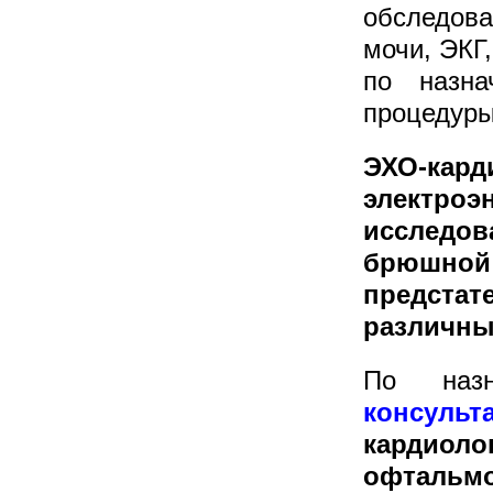
обследов
мочи, ЭКГ,
по назна
процедуры
ЭХО-к
электро
исследов
брюшно
предстат
различны
По назн
консульт
кардиол
офталь