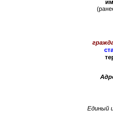
и
(ране
гражда
ст
те
Адре
Единый