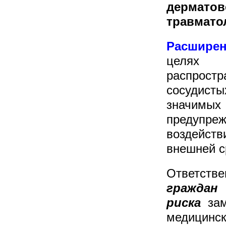
дермат
травмато
Расширен
целях 
распрост
сосудист
значимых 
предупре
воздейст
внешней с
Ответстве
гражда
риска
зам
медицинск