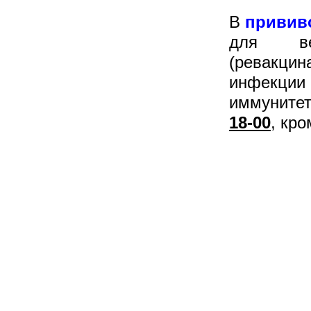
В
привив
для вет
(ревакци
инфекци
иммунитет
18-00
, кр