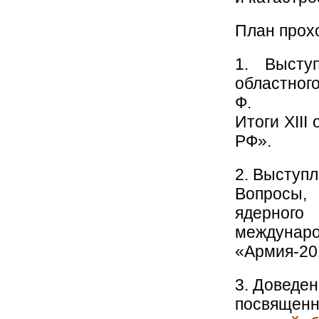
План прох
1. Высту
областног
Ф.
Итоги XII
РФ».
2. Выступл
Вопросы,
ядерного
междуна
«Армия-20
3. Доведе
посвяще