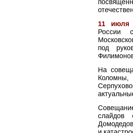
посвяще
отечествен
11 июля
России с
Московско
под руко
Филимонов
На совеща
Коломны
Серпухов
актуальны
Совещание
слайдов 
Домодедов
и катастро