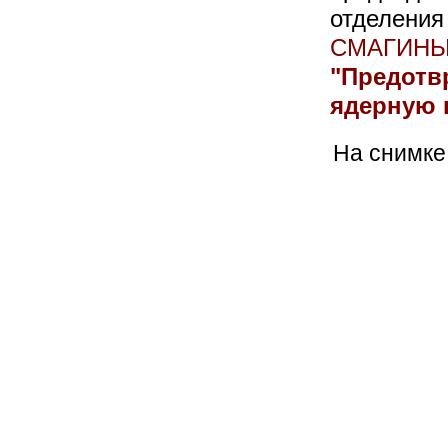
отделени
СМАГИН
"Предот
ядерную 
На снимке: