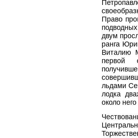
Петропав
своеобраз
Право про
подводных
двум прос
ранга Юри
Виталию 
первой 
получив
совершивш
льдами Сев
лодка дв
около него
Чествова
Центральн
Торжеств