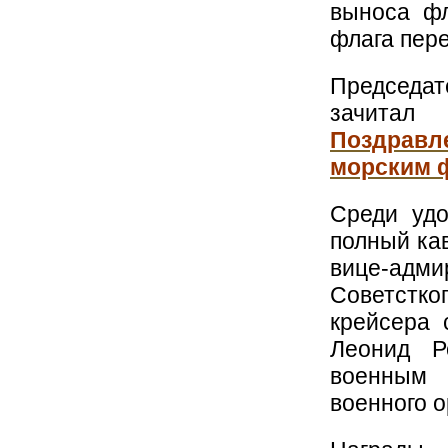
выноса фл
флага пер
Председат
зачитал
Поздрав
морским 
Среди уд
полный ка
вице-адми
Советстко
крейсера 
Леонид Р
военным 
военного о