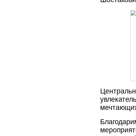
Централ
увлекате
мечтающих
Благодари
мероприя