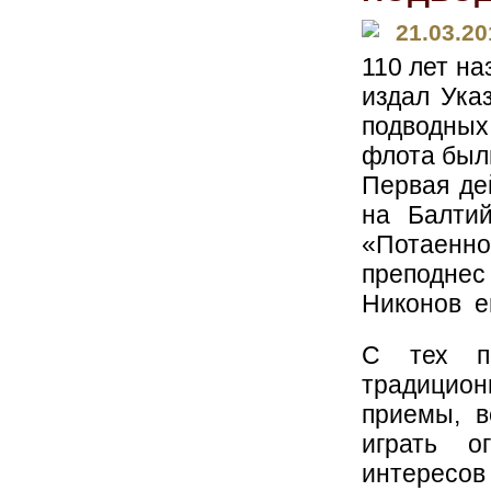
21.03.20
110 лет на
издал Ука
подводных 
флота был
Первая де
на Балтий
«Потаенног
преподнес 
Никонов ещ
С тех п
традицио
приемы, в
играть о
интересов