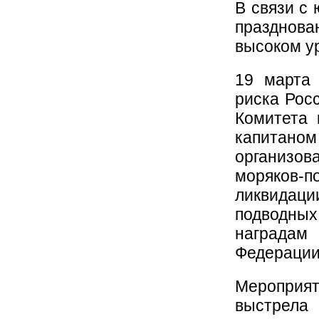
В связи с
празднов
высоком у
19 марта 
риска Рос
Комитета 
капитаном
организов
моряков-п
ликвида
подводных
награда
Федерации
Мероприят
выстрела