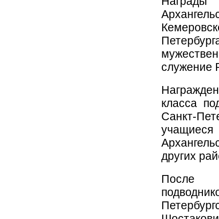
Награды 
Архангел
Кемеровск
Петербур
мужестве
служение 
Награжде
класса п
Санкт-Пете
учащиеся
Архангель
других рай
После з
подводник
Петербург
Шостакови