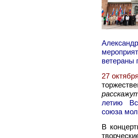
Александ
мероприя
ветераны 
27 октябр
торжест
расскажу
летию Вс
союза мо
В концерт
творчески