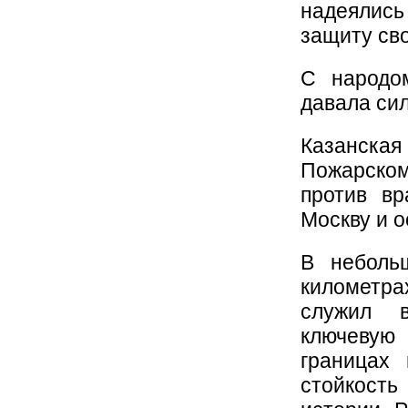
надеялись
защиту св
С народо
давала сил
Казанска
Пожарско
против вр
Москву и о
В небольш
километр
служил в
ключевую
границах 
стойкость