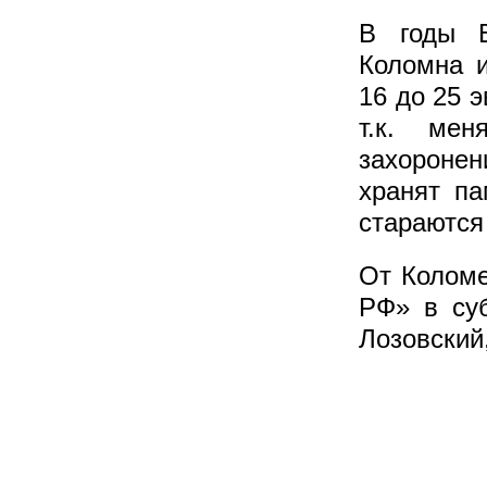
В годы В
Коломна 
16 до 25 
т.к. мен
захороне
хранят па
стараются
От Коломе
РФ» в суб
Лозовский,