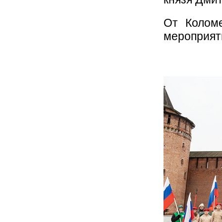
От Колом
мероприяти