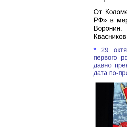
От Коломе
РФ» в мер
Воронин, 
Квасников
*
29 окт
первого р
давно пре
дата по-пр