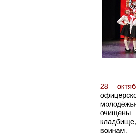
28 октяб
офицерск
молодёжь
очищены
кладбище
воинам.