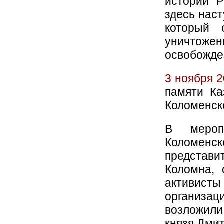
истории Р
здесь нас
который 
уничтоже
освобожде
3 ноября 2
памяти Ка
Коломенск
В мероп
Коломенск
представ
Коломна, 
активисты
организа
возложили
князя Дмит