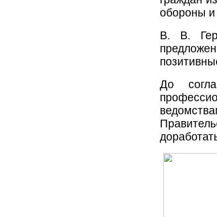
обороны и 
В. В. Ге
предлож
позитивные
До согла
професси
ведомства
Правител
доработат