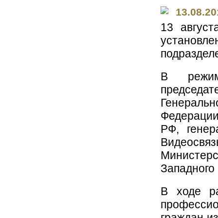
13.08.20
13 август
установле
подразделе
В режим
председа
Генераль
Федерации
РФ, генер
Видеосвя
Министе
Западного 
В ходе ра
профессио
граждан из