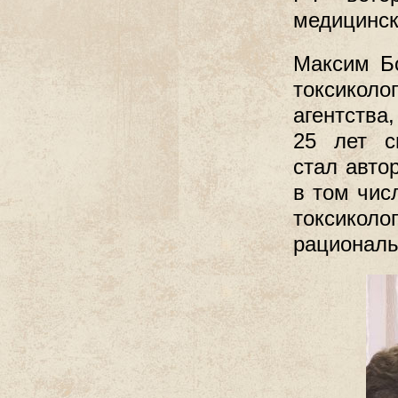
медицинск
Максим Бо
токсиколо
агентства
25 лет св
стал авто
в том чис
токсико
рациональ