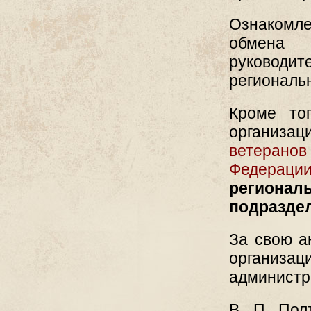
Ознакомле
обмена 
руководи
региональ
Кроме то
организац
ветеранов
Федераци
региональ
подразде
За свою а
организ
администр
В. П. Пол