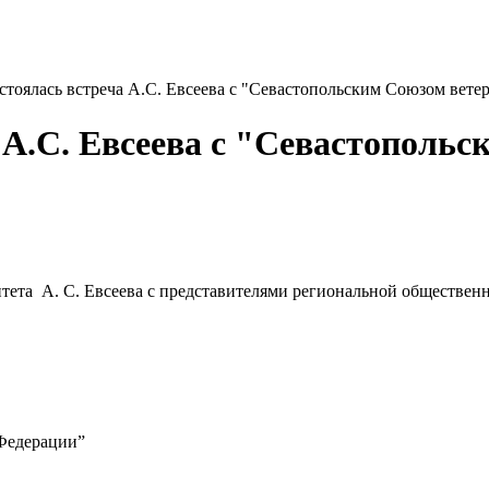
остоялась встреча А.С. Евсеева с "Севастопольским Союзом вете
а А.С. Евсеева с "Севастополь
митета А. С. Евсеева с представителями региональной обществе
 Федерации”