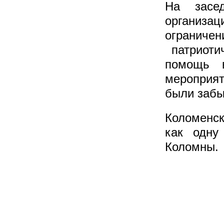
На засе
организа
огранич
патриотич
помощь в
мероприят
были забы
Коломенс
как одну
Коломны.