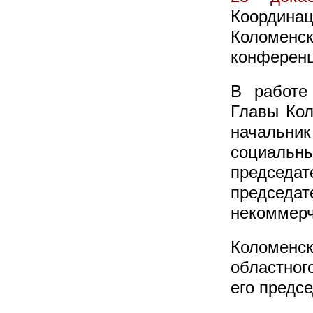
Координац
Коломенс
конференц
В работе
Главы Кол
начальник
социаль
председа
председ
некоммерч
Коломенс
областног
его предс