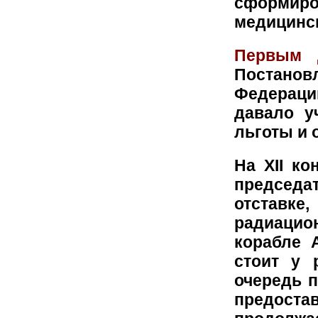
сформир
медицинс
Первым 
Постанов
Федерации
давало у
льготы и 
На XII ко
председат
отставке
радиаци
корабле
стоит у 
очередь 
предос