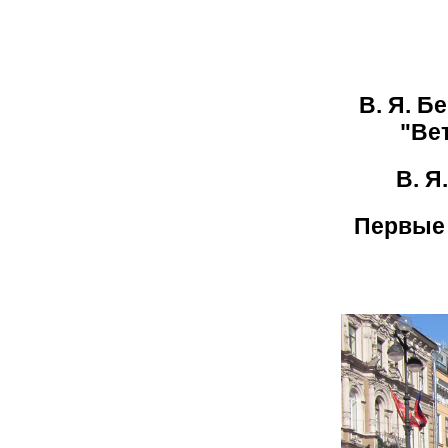
В. Я. Б
"Ве
В. Я
Первые 