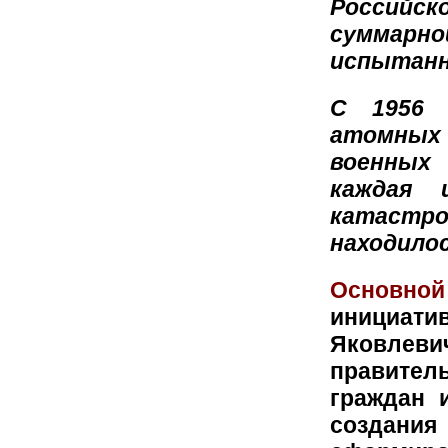
Российск
суммарн
испытанн
С 1956 
атомных 
военных
каждая 
катастр
находилос
Основно
инициати
Яковлев
правител
граждан 
создани