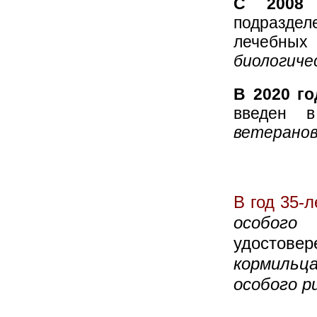
С 2008 
подразде
лечебных
биологиче
В 2020 го
введен 
ветеранов
В год 35-
особого
удостовер
кормильц
особого р