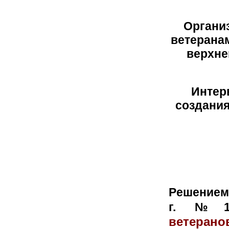
Органи
ветеранам
верхне
Интер
создания
Р
ешением 
г. № 10
ветеран