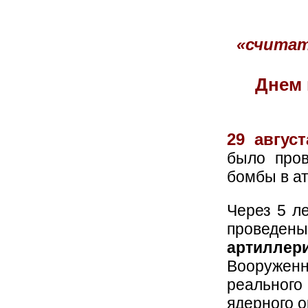
«счита
Днем 
29 август
было про
бомбы в а
Через 5 ле
проведе
артиллери
Вооружен
реальног
ядерного о