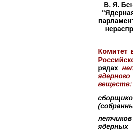
В. Я. Б
"Ядерная
парламент
нераспр
Комитет 
Российс
рядах
не
ядерног
веществ
:
сборщик
(собранных
летчиков
ядерных 