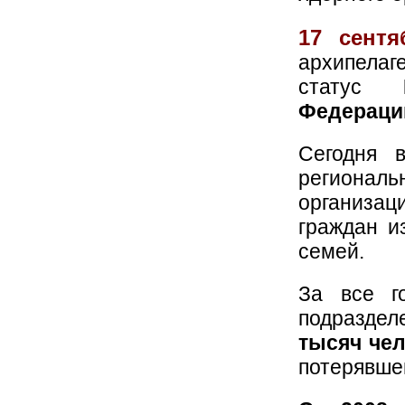
17 сентя
архипелаге
статус
Федераци
Сегодня 
регионал
организа
граждан и
семей.
За все г
подразде
тысяч чел
потерявшей