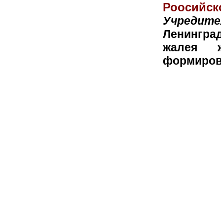
Роосийск
Учредите
Ленингра
жалея 
формиров