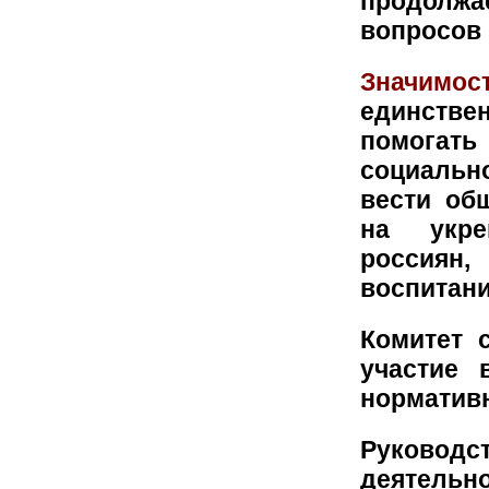
продолжа
вопросов 
Значимо
единстве
помогать 
социальн
вести об
на укре
россиян
воспитани
Комитет 
участие 
норматив
Руковод
деятельн