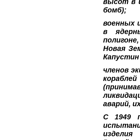
высот в 
бомб);
военных и
в ядерн
полигоне,
Новая Зе
Капустин
членов э
корабл
(приним
ликвидац
аварий, и
С 1949 
испытани
изделия