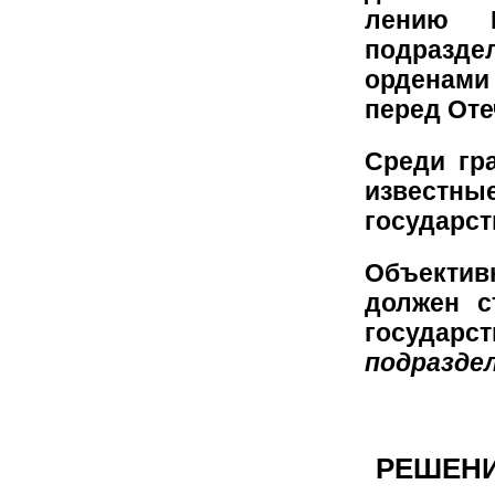
лению 
подразд
орденами
перед Оте
Среди гр
известны
государст
Объекти
должен с
государ
подраздел
РЕШЕНИ