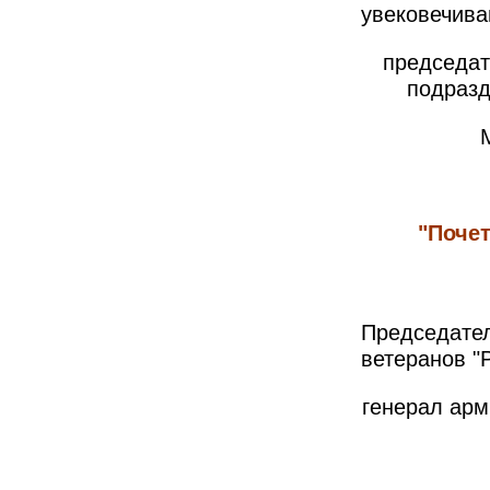
увековечива
председат
подразд
"Поче
Председат
ветеранов
"
ге