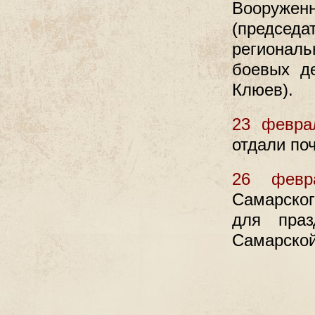
Вооружен
(предсе
региональ
боевых де
Клюев).
23 февра
отдали по
26 февр
Самарско
для праз
Самарской