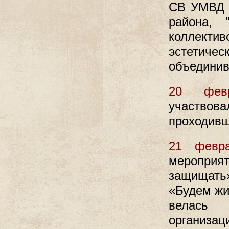
СВ УМВД 
района, 
коллект
эстетиче
объединив
20 февр
участво
проходивш
21 февр
мероприя
защищать
«Будем жит
велась 
организац