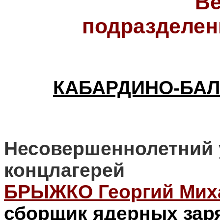
В
подразделен
КАБАРДИНО-БАЛ
Н
есовершеннолетний 
концлагерей
БРЫЖКО Георгий Мих
с
борщик ядерных зар