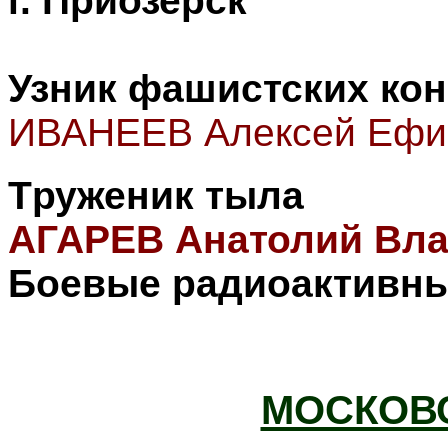
г. Приозерск
Узник фашистских ко
ИВАНЕЕВ Алексей Ефи
Т
руженик тыла
АГАРЕВ Анатолий Вл
Боевые радиоактивны
МОСКОВС